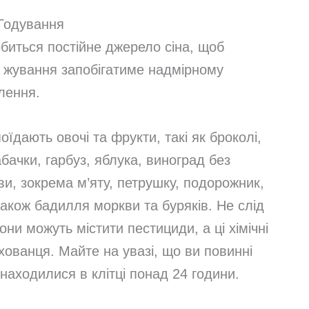
Годування
иться постійне джерело сіна, щоб
 жування запобігатиме надмірному
лення.
їдають овочі та фрукти, такі як броколі,
абачки, гарбуз, яблука, виноград без
ви, зокрема м’яту, петрушку, подорожник,
також бадилля моркви та буряків. Не слід
ни можуть містити пестициди, а ці хімічні
хованця. Майте на увазі, що ви повинні
 знаходилися в клітці понад 24 години.