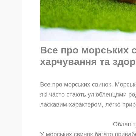
Все про морських с
харчування та здор
Все про морських свинок. Морські
які часто стають улюбленцями род
ласкавим характером, легко прир
Облашт
У морських свинок багато привабл