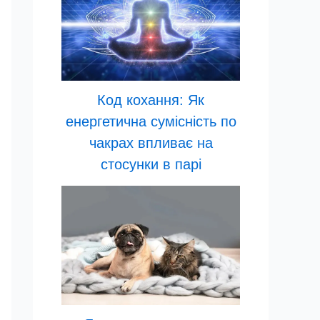
Код кохання: Як
енергетична сумісність по
чакрах впливає на
стосунки в парі