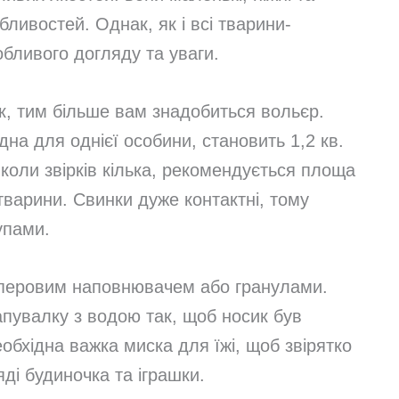
обливостей. Однак, як і всі тварини-
бливого догляду та уваги.
к, тим більше вам знадобиться вольєр.
дна для однієї особини, становить 1,2 кв.
коли звірків кілька, рекомендується площа
 тварини. Свинки дуже контактні, тому
упами.
перовим наповнювачем або гранулами.
напувалку з водою так, щоб носик був
бхідна важка миска для їжі, щоб звірятко
яді будиночка та іграшки.