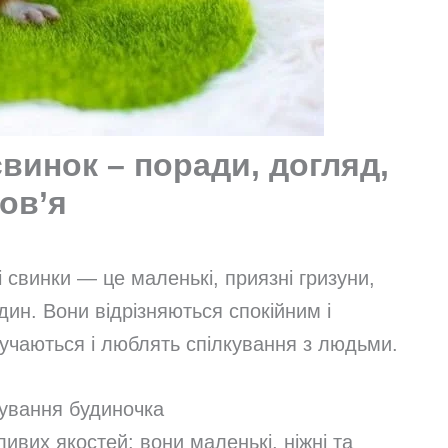
винок – поради, догляд,
ов’я
 свинки — це маленькі, приязні гризуни,
ин. Вони відрізняються спокійним і
учаються і люблять спілкування з людьми.
ування будиночка
ивих якостей: вони маленькі, ніжні та