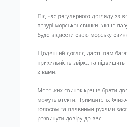
Під час регулярного догляду за в
пазурі морської свинки. Якщо паз
буде відвести свою морську свин
Щоденний догляд дасть вам багат
прихильність звірка та підвищить 
з вами.
Морських свинок краще брати дво
можуть втекти. Тримайте їх ближч
голосом та плавними рухами зас
розвинути довіру до вас.