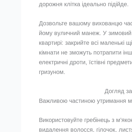
дорожня клітка ідеально підійде.
Дозвольте вашому вихованцю час ві
йому вуличний манеж. У зимовий
квартирі: закрийте всі маленькі 
кімнати не зможуть потрапити інш
електричні дроти, їстівні предмет
гризуном.
Догляд з
Важливою частиною утримання мо
Використовуйте гребінець з м’як
видалення волосся, гілочок, лист