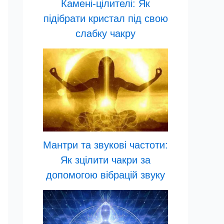
Камені-цілителі: Як
підібрати кристал під свою
слабку чакру
Мантри та звукові частоти:
Як зцілити чакри за
допомогою вібрацій звуку