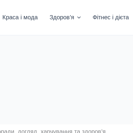
Краса і мода
Здоров’я
Фітнес і дієта
оради, догляд, харчування та здоров’я