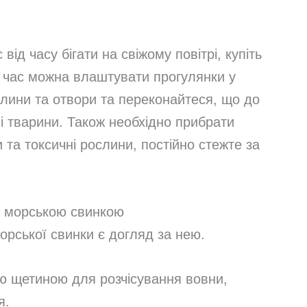
д часу бігати на свіжому повітрі, купіть
 час можна влаштувати прогулянки у
щілини та отвори та переконайтеся, що до
і тварини. Також необхідно прибрати
и та токсичні рослини, постійно стежте за
а морською свинкою
рської свинки є догляд за нею.
ою щетиною для розчісування вовни,
я.